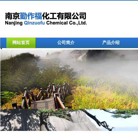
网站首页
公司简介
产品介绍