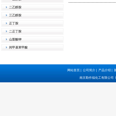
二乙醇胺
三乙醇胺
正丁胺
二正丁胺
山梨酸钾
间甲基苯甲酸
网站首页
|
公司简介
|
产品介绍
|
南京勤作福化工有限公司