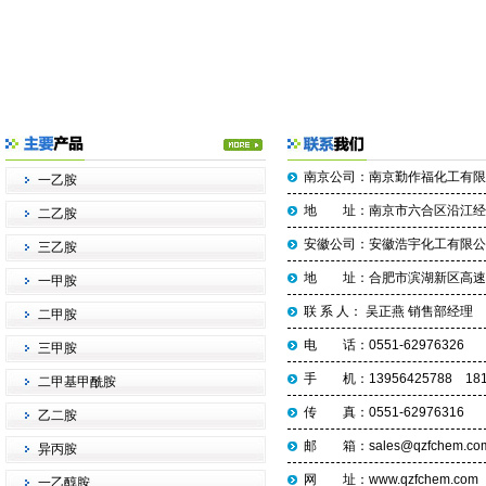
南京公司：
南京勤作福化工有限
一乙胺
地 址：南京市六合区沿江经
二乙胺
安徽公司：安徽浩宇化工有限公
三乙胺
地 址：合肥市滨湖新区高速
一甲胺
联 系 人： 吴正燕 销售部经理
二甲胺
电 话：0551-62976326
三甲胺
手 机：13956425788 1815
二甲基甲酰胺
传 真：0551-62976316
乙二胺
邮 箱：
sales@qzfchem.co
异丙胺
网 址：
www.qzfchem.com
一乙醇胺