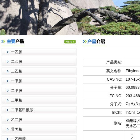
一乙胺
二乙胺
产品类别:
英文名称:
Ethylen
三乙胺
CAS NO:
107-15-
一甲胺
分子量:
60.098
二甲胺
EC NO:
203-468
三甲胺
C
H
N
分子式:
2
8
二甲基甲酰胺
InChI:
InChI=1
乙二胺
双酮嗪;亚
别名:
无水乙二胺
异丙胺
一乙醇胺