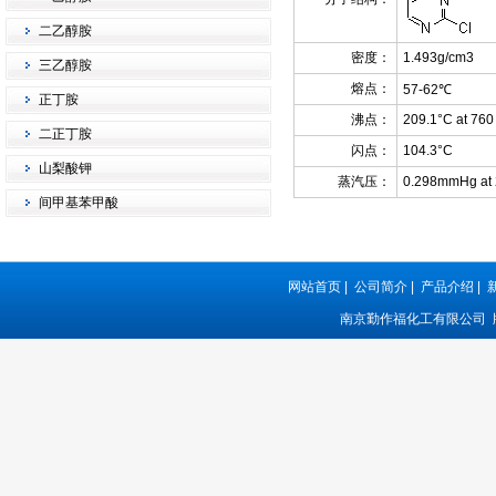
二乙醇胺
密度：
1.493g/cm3
三乙醇胺
熔点：
57-62℃
正丁胺
沸点：
209.1°C at 76
二正丁胺
闪点：
104.3°C
山梨酸钾
蒸汽压：
0.298mmHg at
间甲基苯甲酸
网站首页
|
公司简介
|
产品介绍
|
南京勤作福化工有限公司