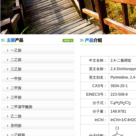
一乙胺
二乙胺
中文名称：
2,4-二氯嘧啶
英文名称：
2,4-Dichloropy
三乙胺
英文别名：
Pyrimidine, 2,
一甲胺
CAS号：
3934-20-1
二甲胺
EINECS号：
223-508-6
三甲胺
C
H
N
Cl
分子式：
4
2
2
2
二甲基甲酰胺
分子量：
148.9781
乙二胺
InChI：
InChI=1/C4H2C
异丙胺
一乙醇胺
分子结构：