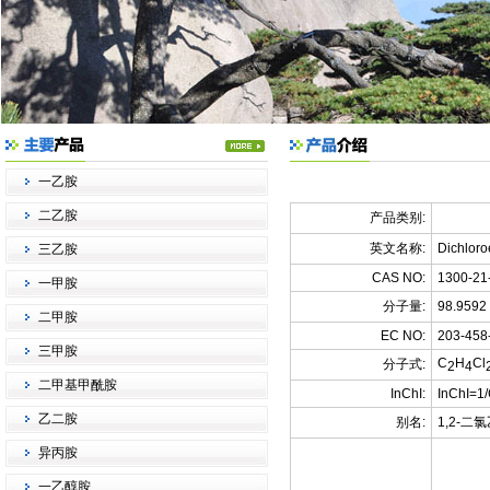
一乙胺
二乙胺
产品类别:
英文名称:
Dichloro
三乙胺
CAS NO:
1300-21
一甲胺
分子量:
98.9592
二甲胺
EC NO:
203-458
三甲胺
C
H
Cl
分子式:
2
4
二甲基甲酰胺
InChI:
InChI=1
乙二胺
别名:
1,2-二
异丙胺
一乙醇胺